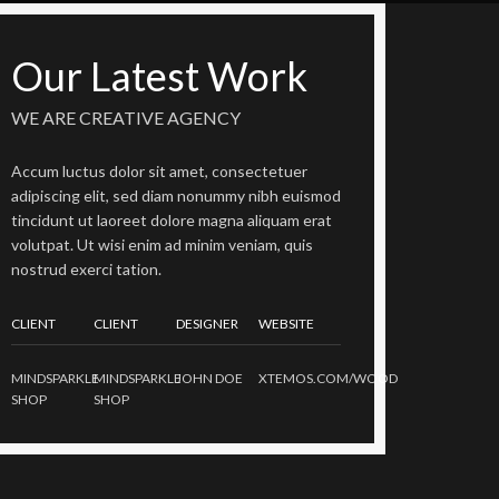
Our Latest Work
WE ARE CREATIVE AGENCY
Accum luctus dolor sit amet, consectetuer
adipiscing elit, sed diam nonummy nibh euismod
tincidunt ut laoreet dolore magna aliquam erat
volutpat. Ut wisi enim ad minim veniam, quis
nostrud exerci tation.
CLIENT
CLIENT
DESIGNER
WEBSITE
MINDSPARKLE
MINDSPARKLE
JOHN DOE
XTEMOS.COM/WOOD
SHOP
SHOP