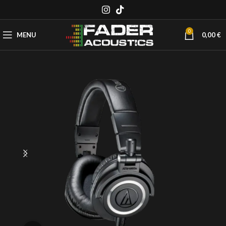
0
MENU
0,00
€