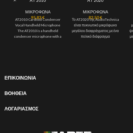
AT 2010
AT 2020
ΜΙΚΡΟΦΩΝΑ
ΜΙΚΡΟΦΩΝΑ
95,83
€
82,50
€
AT2010 Cardioid Condenser
Το AT2020 της AudioTechnica
Vocal Handheld Microphone
είναι πυκνωτικό μικρόφωνο
μ
The AT2010 is a handheld
μεγάλου διαφράγματος με ένα
ψ
condenser microphone with a
πολικό διάφραγμα
μ
cardioid polar pattern. It is
(καρδιοειδές) .Στη συσκευασία
περιλαμβάνεται θήκη και βάση
ΕΠΙΚΟΙΝΩΝΙΑ
ΒΟΗΘΕΙΑ
ΛΟΓΑΡΙΑΣΜΟΣ