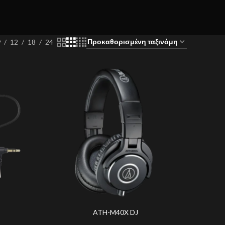
9
12
18
24
ATH-M40X DJ