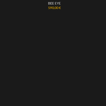
ΒΕE EYE
590,00
€