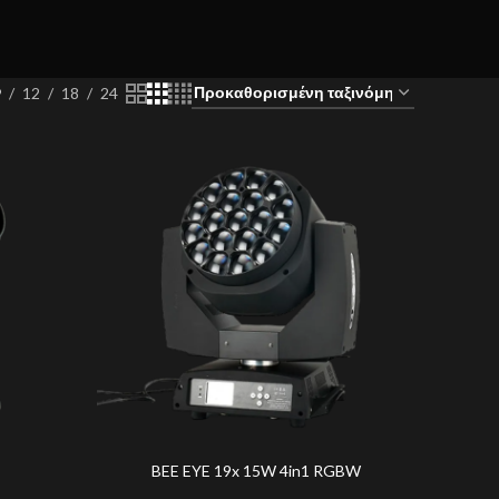
9
12
18
24
BEE EYE 19x 15W 4in1 RGBW